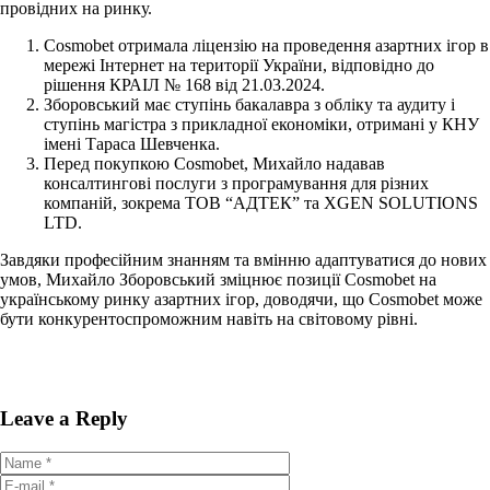
провідних на ринку.
Cosmobet отримала ліцензію на проведення азартних ігор в
мережі Інтернет на території України, відповідно до
рішення КРАІЛ № 168 від 21.03.2024.
Зборовський має ступінь бакалавра з обліку та аудиту і
ступінь магістра з прикладної економіки, отримані у КНУ
імені Тараса Шевченка.
Перед покупкою Cosmobet, Михайло надавав
консалтингові послуги з програмування для різних
компаній, зокрема ТОВ “АДТЕК” та XGEN SOLUTIONS
LTD.
Завдяки професійним знанням та вмінню адаптуватися до нових
умов, Михайло Зборовський зміцнює позиції Cosmobet на
українському ринку азартних ігор, доводячи, що Cosmobet може
бути конкурентоспроможним навіть на світовому рівні.
Leave a Reply